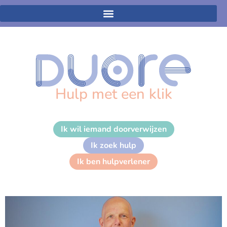
Hulp met een klik
Ik wil iemand doorverwijzen
Ik zoek hulp
HenkJan Holwerda
Ik ben hulpverlener