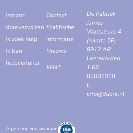
De Fabriek
Iemand
Contact
James
doorverwijzen
Praktische
Wattstraat 4
Ik zoek hulp
informatie
(ruimte 5F)
8912 AR
Ik ben
Nieuws
Leeuwarden
hulpverlener
WNT
T 06
83802018
E
info@duore.nl
Algemene voorwaarden