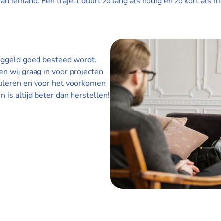
 iemand. Een traject duurt zo lang als nodig en zo kort als mo
orggeld goed besteed wordt.
ten wij graag in voor projecten
muleren en voor het voorkomen
is altijd beter dan herstellen!