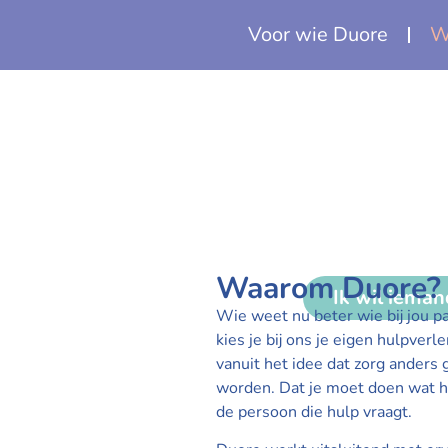
Voor wie Duore
W
Waarom Duore?
Ik wil iema
Wie weet nu beter wie bij jou pas
kies je bij ons je eigen hulpverl
vanuit het idee dat zorg anders
worden. Dat je moet doen wat he
de persoon die hulp vraagt.