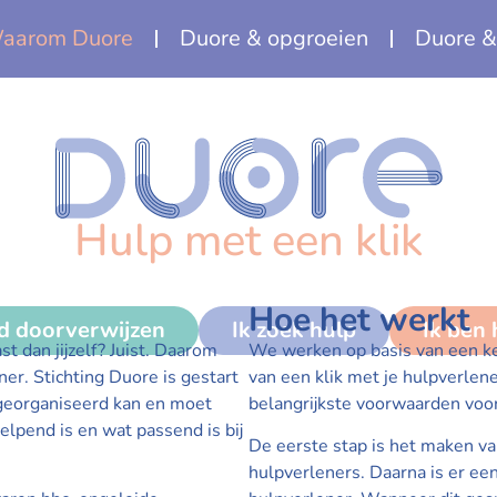
aarom Duore
Duore & opgroeien
Duore &
Hulp met een klik
Hoe het werkt
nd doorverwijzen
Ik zoek hulp
Ik ben
t dan jijzelf? Juist. Daarom
We werken op basis van een ke
ener. Stichting Duore is gestart
van een klik met je hulpverlene
 georganiseerd kan en moet
belangrijkste voorwaarden voor
lpend is en wat passend is bij
De eerste stap is het maken v
hulpverleners. Daarna is er een