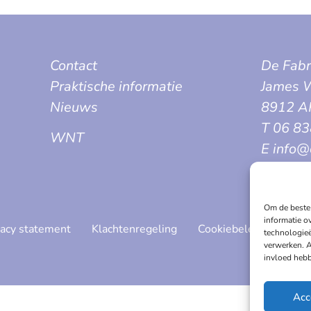
Contact
De Fabr
Praktische informatie
James W
Nieuws
8912 A
T 06 8
WNT
E info@
Om de beste 
informatie o
vacy statement
Klachtenregeling
Cookiebeleid
technologieë
verwerken. A
invloed hebb
Acc