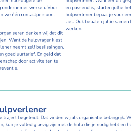
varen hbo-opgeleide
hulpverlener. Wanneer dit gesp
dig ondernemer werken. Voor
en passend is, starten jullie h
en we één contactpersoon:
hulpverlener bepaal je voor een
ziet. Ook bepalen jullie samen 
werken.
organiseren denken wij dat dit
ijen. Want de hulpvrager kiest
rlener neemt zelf beslissingen,
n goed uurtarief. En geld dat
enschap door activiteiten te
reventie.
hulpverlener
e traject begeleidt. Dat vinden wij als organisatie belangrijk.
 kun je volledig bezig zijn met de hulp die je nodig hebt en hoe