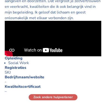
aangeven en doorzetten. Dat vergroot je zelfvertrouwen
en veerkracht, kwaliteiten die ik ook belangrijk vind in
mijn begeleiding. Ik geloof dat lichaam en geest
onlosmakelijk met elkaar verbonden zijn.
Opleiding
Social Work
Registraties
SKJ
Bedrijfsnaam/website
-
Kwaliteitscertificaat
–
Zoek andere hulpverlener