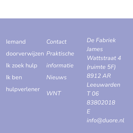
De Fabriek
Iemand
Contact
James
doorverwijzen
Praktische
Wattstraat 4
Ik zoek hulp
informatie
(ruimte 5F)
8912 AR
Ik ben
Nieuws
Leeuwarden
hulpverlener
WNT
T 06
83802018
E
info@duore.nl