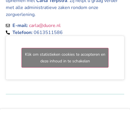
opnemen met
Carla Terpstra
. Zij helpt u graag verder
met alle administratieve zaken rondom onze
zorgverlening.
E-mail:
carla@duore.nl
Telefoon:
0613511586
Klik om statistieken cookies te accepteren en
deze inhoud in te schakelen