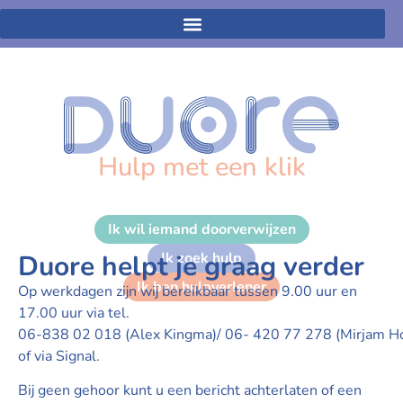
Hulp met een klik
Ik wil iemand doorverwijzen
Ik zoek hulp
Duore helpt je graag verder
Ik ben hulpverlener
Op werkdagen zijn wij bereikbaar tussen 9.00 uur en
17.00 uur via tel.
06-838 02 018 (Alex Kingma)/ 06- 420 77 278 (Mirjam Ho
of via Signal.
Bij geen gehoor kunt u een bericht achterlaten of een