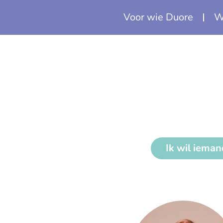
Voor wie Duore
W
Ik wil iema