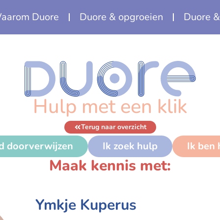
aarom Duore
Duore & opgroeien
Duore &
Hulp met een klik
Terug naar overzicht
nd doorverwijzen
Ik zoek hulp
Ik ben
Maak kennis met:
Ymkje Kuperus