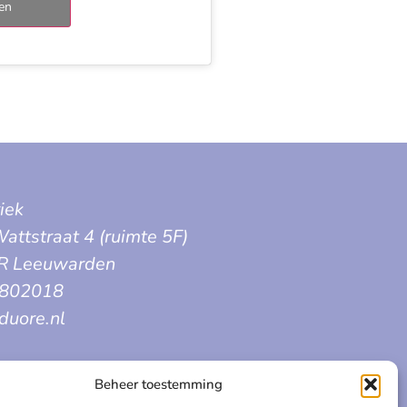
len
iek
attstraat 4 (ruimte 5F)
R Leeuwarden
3802018
duore.nl
Beheer toestemming