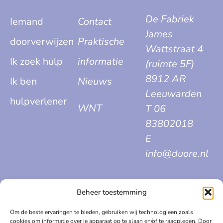
De Fabriek
Iemand
Contact
James
doorverwijzen
Praktische
Wattstraat 4
Ik zoek hulp
informatie
(ruimte 5F)
8912 AR
Ik ben
Nieuws
Leeuwarden
hulpverlener
WNT
T 06
83802018
E
info@duore.nl
Beheer toestemming
Algemene voorwaarden
Om de beste ervaringen te bieden, gebruiken wij technologieën zoals
cookies om informatie over je apparaat op te slaan en/of te raadplegen. Door