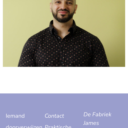
De Fabriek
Iemand
Contact
James
doorverwijzen
Praktische