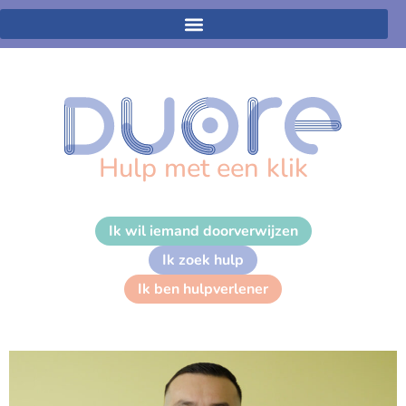
Hulp met een klik
Ik wil iemand doorverwijzen
Ik zoek hulp
Ik ben hulpverlener
Grigor Sargsjan