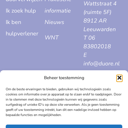
Wattstraat 4
Ik zoek hulp
informatie
(ruimte 5F)
8912 AR
Ik ben
Nieuws
Leeuwarden
hulpverlener
WNT
T 06
83802018
E
info@duore.nl
Beheer toestemming
Om de beste ervaringen te bieden, gebruiken wij technologieën zoals
cookies om informatie over je apparaat op te slaan en/of te raadplegen. Door
Algemene voorwaarden
in te stemmen met deze technologieën kunnen wij gegevens zoals
surfgedrag of unieke ID's op deze site verwerken. Als je geen toestemming
Privacy statement
geeft of uw toestemming intrekt, kan dit een nadelige invloed hebben op
bepaalde functies en mogelijkheden.
Klachtenregeling