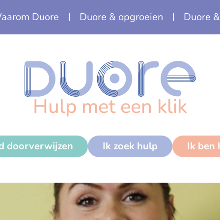
aarom Duore
Duore & opgroeien
Duore &
Hulp met een klik
nd doorverwijzen
Ik zoek hulp
Ik ben