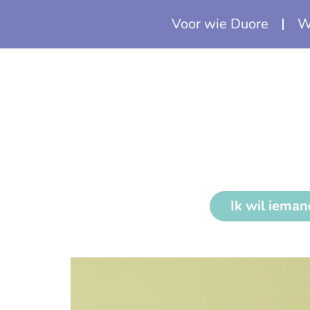
Voor wie Duore
W
Kim Schievink
Ik wil iema