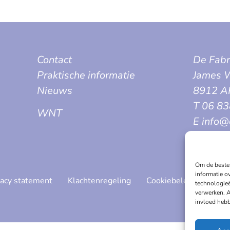
Contact
De Fabr
Praktische informatie
James W
Nieuws
8912 A
T 06 8
WNT
E info@
Om de beste 
informatie o
vacy statement
Klachtenregeling
Cookiebeleid
technologieë
verwerken. A
invloed hebb