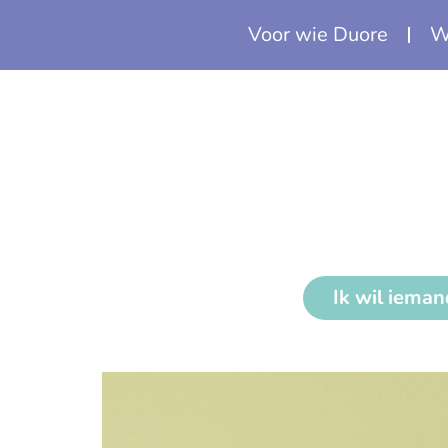
Voor wie Duore
W
Jantine de Graaf
Ik wil iema