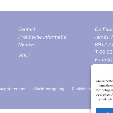
Contact
De Fabr
Praktische informatie
James W
Nieuws
8912 A
T 06 8
WNT
E info@
Om de beste 
informatie o
vacy statement
Klachtenregeling
Cookiebeleid
technologieë
verwerken. A
invloed hebb