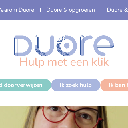
aarom Duore
Duore & opgroeien
Duore &
Hulp met een klik
nd doorverwijzen
Ik zoek hulp
Ik ben