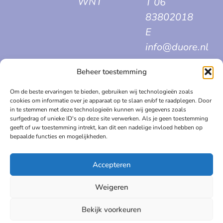
WNT
T 06
83802018
E
info@duore.nl
Beheer toestemming
Om de beste ervaringen te bieden, gebruiken wij technologieën zoals
cookies om informatie over je apparaat op te slaan en/of te raadplegen. Door
Algemene voorwaarden
in te stemmen met deze technologieën kunnen wij gegevens zoals
surfgedrag of unieke ID's op deze site verwerken. Als je geen toestemming
Privacy statement
geeft of uw toestemming intrekt, kan dit een nadelige invloed hebben op
bepaalde functies en mogelijkheden.
Klachtenregeling
Accepteren
Cookiebeleid
Weigeren
Bekijk voorkeuren