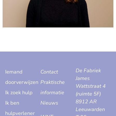
De Fabriek
Iemand
Contact
James
doorverwijzen
Praktische
Wattstraat 4
Ik zoek hulp
informatie
(ruimte 5F)
8912 AR
Ik ben
Nieuws
Leeuwarden
hulpverlener