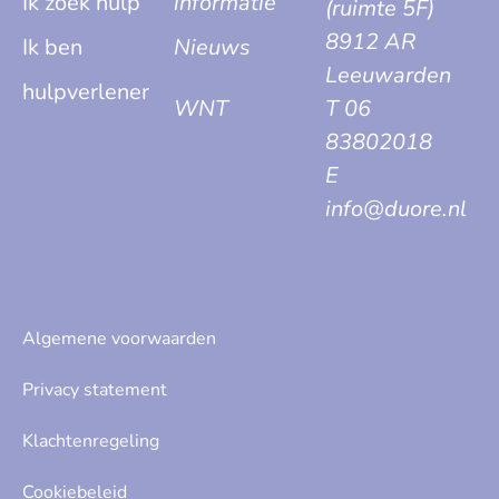
Ik zoek hulp
informatie
(ruimte 5F)
8912 AR
Ik ben
Nieuws
Leeuwarden
hulpverlener
WNT
T 06
83802018
E
info@duore.nl
Algemene voorwaarden
Privacy statement
Klachtenregeling
Cookiebeleid