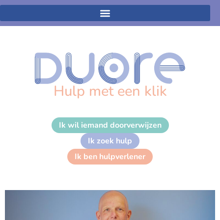
Hulp met een klik
Ik wil iemand doorverwijzen
Ik zoek hulp
HenkJan Holwerda
Ik ben hulpverlener