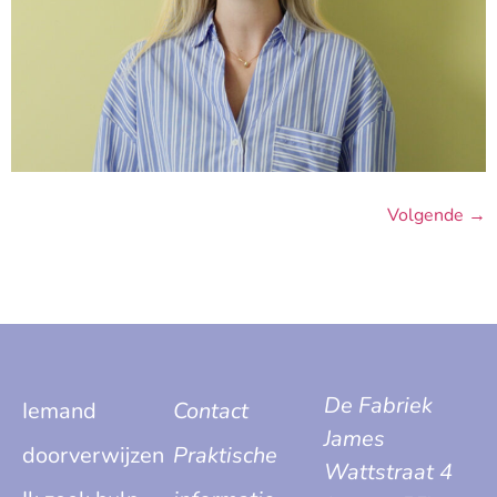
Volgende
→
De Fabriek
Iemand
Contact
James
doorverwijzen
Praktische
Wattstraat 4